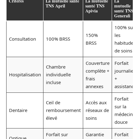
Critères
La mutuelle santé
La mutuelle
La
TNS April
santé TNS
mutuelle
Apivia
santé TNS
Generali
100% sur
150%
les
Consultation
100% BRSS
BRSS
habitudes
de soins
Couverture
Forfait
Chambre
complète +
journalier
Hospitalisation
individuelle
frais
+
incluse
annexes
assistance
Forfait
Ceil de
Accès aux
sur la
Dentaire
remboursement
réseaux de
médecine
élevé
soins
douce
Forfait sur
Garantie
Forfait
Optique