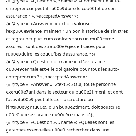
{« @type »: »Question », »name »: »Comment un auto-
entrepreneur peut-il ru00e9duire le cou00fbt de son
assurance ? », »acceptedAnswer »:
{« @type »: »Answer », »text »: »Valoriser
l’expu00e9rience, maintenir un bon historique de sinistres
et regrouper plusieurs contrats sous un mu00eame
assureur sont des stratu00e9gies efficaces pour
ru00e9duire les cou00fbts d’assurance. »}},
{« @type »: »Question », »name »: »L’assurance
du00e9cennale est-elle obligatoire pour tous les auto-
entrepreneurs ? », »acceptedAnswer »:
{« @type »: »Answer », »text »: »Oui, toute personne
exeru00e7ant dans le secteur du bu00e2timent, et dont
l’activitu00e9 peut affecter la structure ou
l’intu00e9gritu00e9 d’un bu00e2timent, doit souscrire
u00e0 une assurance du00e9cennale. »}},
{« @type »: »Question », »name »: »Quelles sont les
garanties essentielles u00e0 rechercher dans une