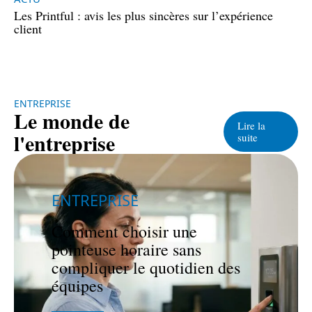
Les Printful : avis les plus sincères sur l’expérience
client
ENTREPRISE
Le monde de
Lire la
l'entreprise
suite
ENTREPRISE
Comment choisir une
pointeuse horaire sans
compliquer le quotidien des
équipes