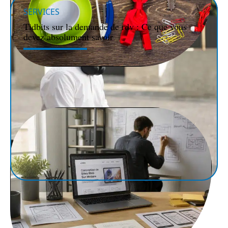
SERVICES
Tidbits sur la demande de rdv : Ce que vous
devez absolument savoir
ENTREPRISE
Quels goodies à petit prix choisir pour le lancement
de son entreprise ?