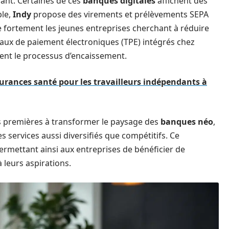
nant. Certaines de ces
banques digitales
affichent des
ple,
Indy
propose des virements et prélèvements SEPA
ire fortement les jeunes entreprises cherchant à réduire
naux de paiement électroniques (TPE) intégrés chez
ment le processus d’encaissement.
surances santé pour les travailleurs indépendants à
s premières à transformer le paysage des
banques néo
,
 services aussi diversifiés que compétitifs. Ce
rmettant ainsi aux entreprises de bénéficier de
à leurs aspirations.