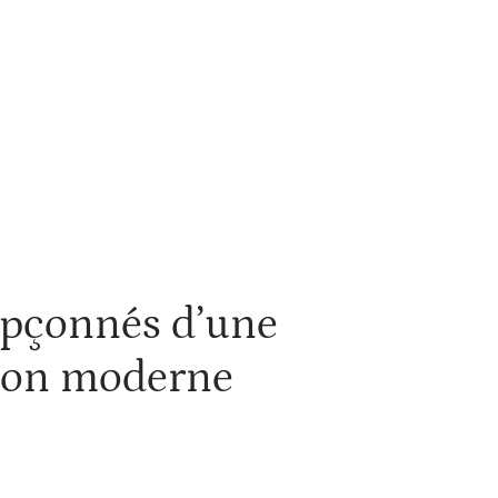
es
upçonnés d’une
tion moderne