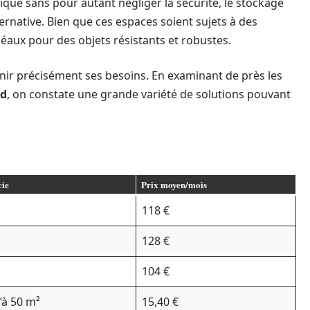
que sans pour autant négliger la sécurité, le stockage
ernative. Bien que ces espaces soient sujets à des
déaux pour des objets résistants et robustes.
inir précisément ses besoins. En examinant de près les
rd
, on constate une grande variété de solutions pouvant
cie
Prix moyen/mois
²
118 €
²
128 €
104 €
’à 50 m²
15,40 €