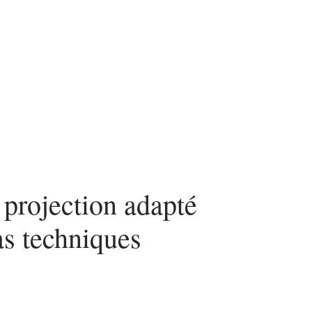
ces
e projection adapté
as techniques