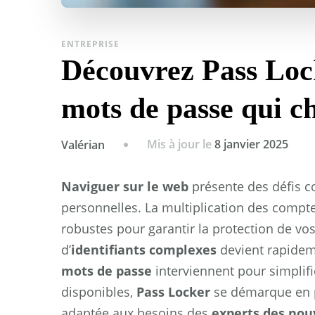
ENTREPRISE
Découvrez Pass Lock
mots de passe qui c
Mis à jour le
8 janvier 2025
Valérian
Naviguer sur le web
présente des défis c
personnelles. La multiplication des compt
robustes pour garantir la protection de v
d’
identifiants complexes
devient rapideme
mots de passe
interviennent pour simplifi
disponibles,
Pass Locker
se démarque en p
adaptée aux besoins des
experts des nou