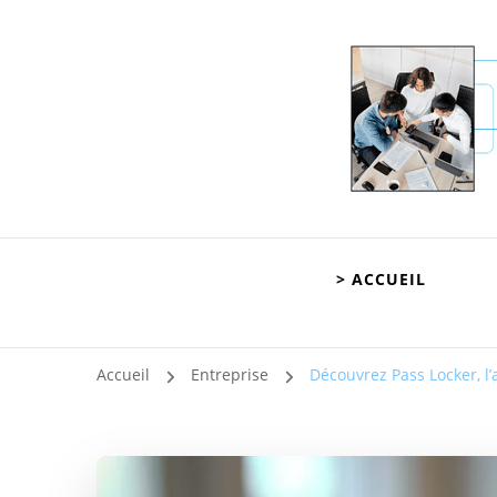
La Couv
Le webmag B2B et 
> ACCUEIL
Accueil
Entreprise
Découvrez Pass Locker, l