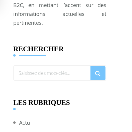
B2C, en mettant l’accent sur des
informations actuelles et
pertinentes.
RECHERCHER
Vous
recherchiez
quelque
chose
LES RUBRIQUES
?
Actu