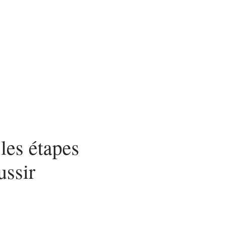
ces
 les étapes
ussir