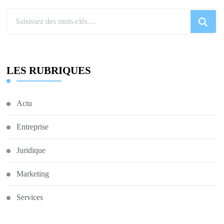
Vous
recherchiez
quelque
chose
LES RUBRIQUES
?
Actu
Entreprise
Juridique
Marketing
Services