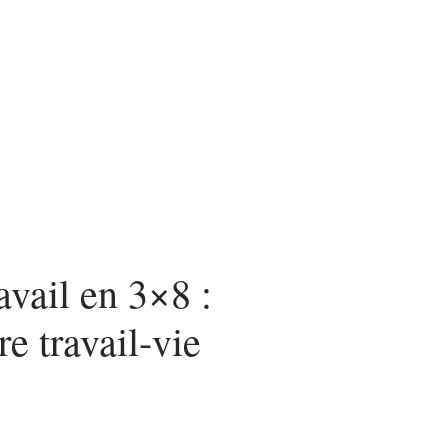
ces
avail en 3×8 :
bre travail-vie